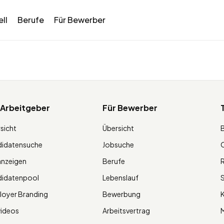
ll
Berufe
Für Bewerber
 Arbeitgeber
Für Bewerber
sicht
Übersicht
didatensuche
Jobsuche
O
anzeigen
Berufe
R
didatenpool
Lebenslauf
S
oyer Branding
Bewerbung
K
videos
Arbeitsvertrag
M