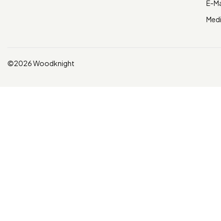
E-Ma
Med
©2026 Woodknight