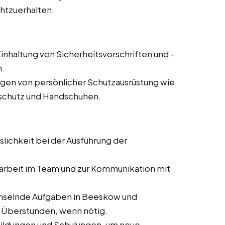
chtzuerhalten.
inhaltung von Sicherheitsvorschriften und -
n.
agen von persönlicher Schutzausrüstung wie
rschutz und Handschuhen.
slichkeit bei der Ausführung der
rbeit im Team und zur Kommunikation mit
hselnde Aufgaben in Beeskow und
er Überstunden, wenn nötig.
bildungen und Schulungen, um neue