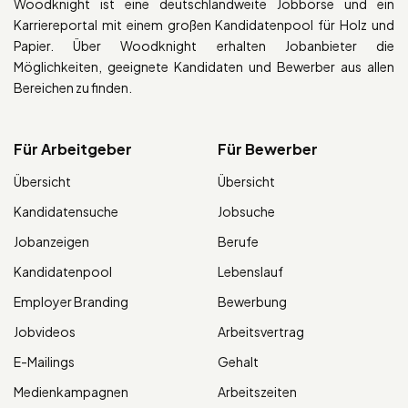
Woodknight ist eine deutschlandweite Jobbörse und ein
Karriereportal mit einem großen Kandidatenpool für Holz und
Papier. Über Woodknight erhalten Jobanbieter die
Möglichkeiten, geeignete Kandidaten und Bewerber aus allen
Bereichen zu finden.
Für Arbeitgeber
Für Bewerber
Übersicht
Übersicht
Kandidatensuche
Jobsuche
Jobanzeigen
Berufe
Kandidatenpool
Lebenslauf
Employer Branding
Bewerbung
Jobvideos
Arbeitsvertrag
E-Mailings
Gehalt
Medienkampagnen
Arbeitszeiten