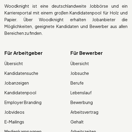
Woodknight ist eine deutschlandweite Jobbörse und ein
Karriereportal mit einem großen Kandidatenpool für Holz und
Papier. Über Woodknight erhalten Jobanbieter die
Möglichkeiten, geeignete Kandidaten und Bewerber aus allen
Bereichen zu finden.
Für Arbeitgeber
Für Bewerber
Übersicht
Übersicht
Kandidatensuche
Jobsuche
Jobanzeigen
Berufe
Kandidatenpool
Lebenslauf
Employer Branding
Bewerbung
Jobvideos
Arbeitsvertrag
E-Mailings
Gehalt
Medienkampagnen
Arbeitszeiten