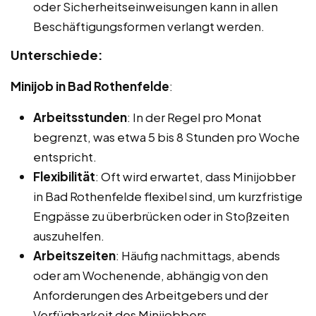
oder Sicherheitseinweisungen kann in allen
Beschäftigungsformen verlangt werden.
Unterschiede:
Minijob in Bad Rothenfelde
:
Arbeitsstunden
: In der Regel pro Monat
begrenzt, was etwa 5 bis 8 Stunden pro Woche
entspricht.
Flexibilität
: Oft wird erwartet, dass Minijobber
in Bad Rothenfelde flexibel sind, um kurzfristige
Engpässe zu überbrücken oder in Stoßzeiten
auszuhelfen.
Arbeitszeiten
: Häufig nachmittags, abends
oder am Wochenende, abhängig von den
Anforderungen des Arbeitgebers und der
Verfügbarkeit des Minijobbers.