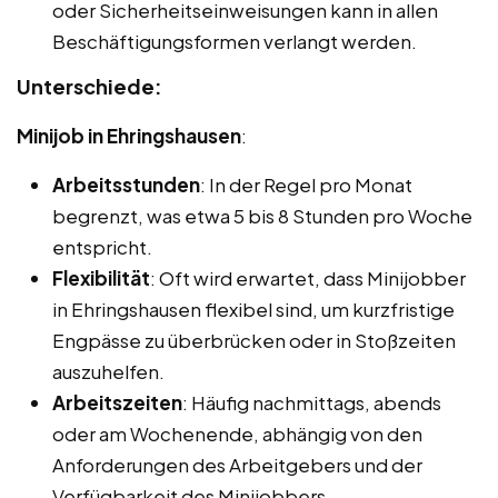
oder Sicherheitseinweisungen kann in allen
Beschäftigungsformen verlangt werden.
Unterschiede:
Minijob in Ehringshausen
:
Arbeitsstunden
: In der Regel pro Monat
begrenzt, was etwa 5 bis 8 Stunden pro Woche
entspricht.
Flexibilität
: Oft wird erwartet, dass Minijobber
in Ehringshausen flexibel sind, um kurzfristige
Engpässe zu überbrücken oder in Stoßzeiten
auszuhelfen.
Arbeitszeiten
: Häufig nachmittags, abends
oder am Wochenende, abhängig von den
Anforderungen des Arbeitgebers und der
Verfügbarkeit des Minijobbers.