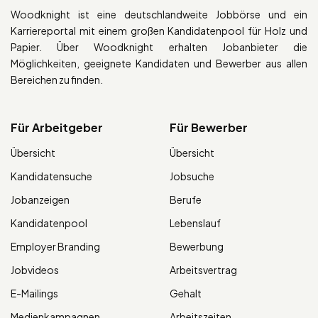
Woodknight ist eine deutschlandweite Jobbörse und ein
Karriereportal mit einem großen Kandidatenpool für Holz und
Papier. Über Woodknight erhalten Jobanbieter die
Möglichkeiten, geeignete Kandidaten und Bewerber aus allen
Bereichen zu finden.
Für Arbeitgeber
Für Bewerber
Übersicht
Übersicht
Kandidatensuche
Jobsuche
Jobanzeigen
Berufe
Kandidatenpool
Lebenslauf
Employer Branding
Bewerbung
Jobvideos
Arbeitsvertrag
E-Mailings
Gehalt
Medienkampagnen
Arbeitszeiten