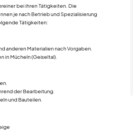
hreiner bei ihren Tätigkeiten. Die
önnen je nach Betrieb und Spezialisierung
olgende Tätigkeiten:
nd anderen Materialien nach Vorgaben.
 in Mücheln (Geiseltal).
en.
hrend der Bearbeitung.
ln und Bauteilen.
eige