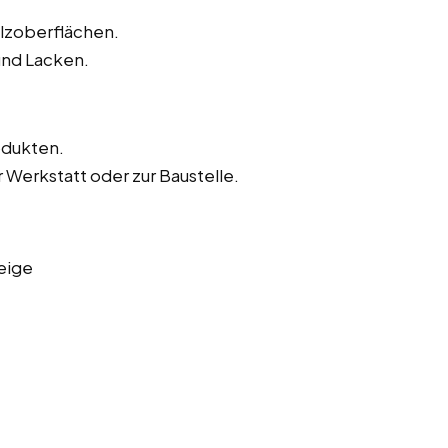
olzoberflächen.
und Lacken.
odukten.
 Werkstatt oder zur Baustelle.
eige