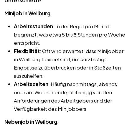
Unterschiede:
Minijob in Weilburg
:
Arbeitsstunden
: In der Regel pro Monat
begrenzt, was etwa 5 bis 8 Stunden pro Woche
entspricht.
Flexibilität
: Oft wird erwartet, dass Minijobber
in Weilburg flexibel sind, um kurzfristige
Engpässe zu überbrücken oder in Stoßzeiten
auszuhelfen.
Arbeitszeiten
: Häufig nachmittags, abends
oder am Wochenende, abhängig von den
Anforderungen des Arbeitgebers und der
Verfügbarkeit des Minijobbers.
Nebenjob in Weilburg
: