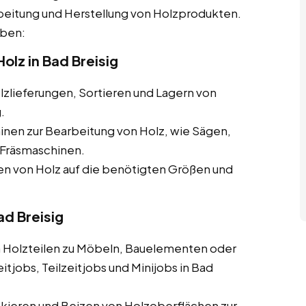
beitung und Herstellung von Holzprodukten.
aben:
olz in Bad Breisig
zlieferungen, Sortieren und Lagern von
.
nen zur Bearbeitung von Holz, wie Sägen,
Fräsmaschinen.
 von Holz auf die benötigten Größen und
ad Breisig
olzteilen zu Möbeln, Bauelementen oder
tjobs, Teilzeitjobs und Minijobs in Bad
ckieren und Beizen von Holzoberflächen zur