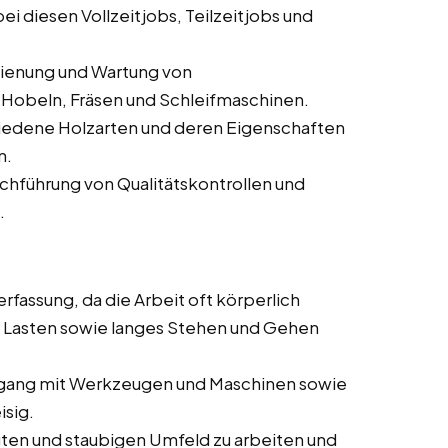
i diesen Vollzeitjobs, Teilzeitjobs und
dienung und Wartung von
Hobeln, Fräsen und Schleifmaschinen.
iedene Holzarten und deren Eigenschaften
n.
rchführung von Qualitätskontrollen und
.
rfassung, da die Arbeit oft körperlich
 Lasten sowie langes Stehen und Gehen
ang mit Werkzeugen und Maschinen sowie
isig.
auten und staubigen Umfeld zu arbeiten und