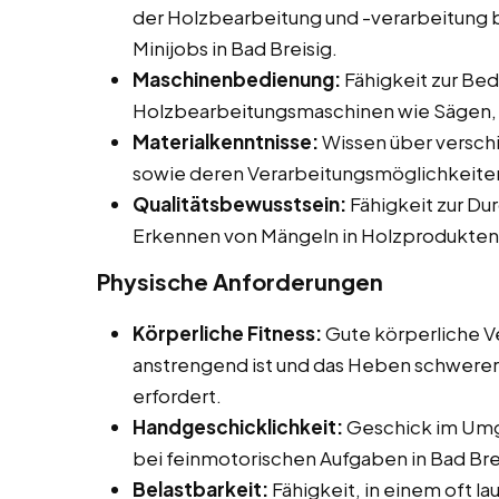
der Holzbearbeitung und -verarbeitung be
Minijobs in Bad Breisig.
Maschinenbedienung:
Fähigkeit zur Be
Holzbearbeitungsmaschinen wie Sägen, 
Materialkenntnisse:
Wissen über versch
sowie deren Verarbeitungsmöglichkeite
Qualitätsbewusstsein:
Fähigkeit zur Du
Erkennen von Mängeln in Holzprodukten
Physische Anforderungen
Körperliche Fitness:
Gute körperliche Ve
anstrengend ist und das Heben schwerer
erfordert.
Handgeschicklichkeit:
Geschick im Umg
bei feinmotorischen Aufgaben in Bad Bre
Belastbarkeit:
Fähigkeit, in einem oft l