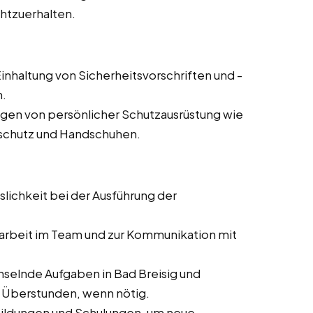
chtzuerhalten.
inhaltung von Sicherheitsvorschriften und -
n.
agen von persönlicher Schutzausrüstung wie
rschutz und Handschuhen.
slichkeit bei der Ausführung der
rbeit im Team und zur Kommunikation mit
selnde Aufgaben in Bad Breisig und
er Überstunden, wenn nötig.
bildungen und Schulungen, um neue