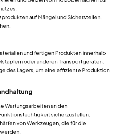
hutzes.
produkten auf Mängel und Sicherstellen,
chen.
terialien und fertigen Produkten innerhalb
elstaplern oder anderen Transportgeräten.
ge des Lagers, um eine effiziente Produktion
andhaltung
he Wartungsarbeiten an den
nktionstüchtigkeit sicherzustellen.
härfen von Werkzeugen, die für die
t werden.