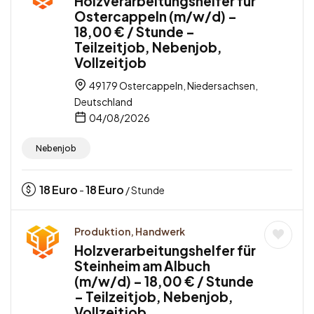
Holzverarbeitungshelfer für
Ostercappeln (m/w/d) –
18,00 € / Stunde –
Teilzeitjob, Nebenjob,
Vollzeitjob
49179 Ostercappeln, Niedersachsen,
Deutschland
04/08/2026
Nebenjob
18
Euro
18
Euro
-
/ Stunde
Produktion, Handwerk
Holzverarbeitungshelfer für
Steinheim am Albuch
(m/w/d) – 18,00 € / Stunde
– Teilzeitjob, Nebenjob,
Vollzeitjob