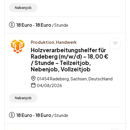
Nebenjob
18
Euro
18
Euro
-
/ Stunde
Produktion, Handwerk
Holzverarbeitungshelfer für
Radeberg (m/w/d) – 18,00 €
/ Stunde – Teilzeitjob,
Nebenjob, Vollzeitjob
01454 Radeberg, Sachsen, Deutschland
04/08/2026
Nebenjob
18
Euro
18
Euro
-
/ Stunde