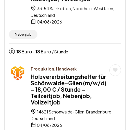
33154 Salzkotten, Nordrhein-Westfalen,
Deutschland
04/08/2026
Nebenjob
18
Euro
18
Euro
-
/ Stunde
Produktion, Handwerk
Holzverarbeitungshelfer für
Schönwalde-Glien (m/w/d)
– 18,00 € / Stunde –
Teilzeitjob, Nebenjob,
Vollzeitjob
14621 Schönwalde-Glien, Brandenburg,
Deutschland
04/08/2026