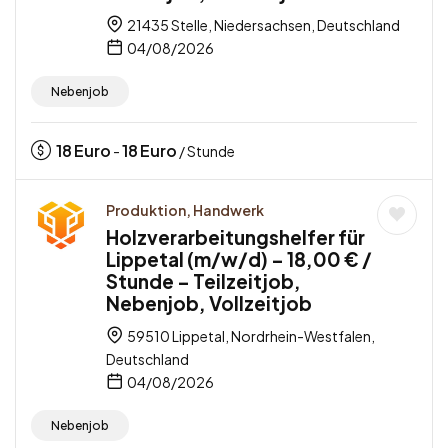
21435 Stelle, Niedersachsen, Deutschland
04/08/2026
Nebenjob
18
Euro
18
Euro
-
/ Stunde
Produktion, Handwerk
Holzverarbeitungshelfer für
Lippetal (m/w/d) – 18,00 € /
Stunde – Teilzeitjob,
Nebenjob, Vollzeitjob
59510 Lippetal, Nordrhein-Westfalen,
Deutschland
04/08/2026
Nebenjob