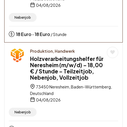
04/08/2026
Nebenjob
18
Euro
18
Euro
-
/ Stunde
Produktion, Handwerk
Holzverarbeitungshelfer für
Neresheim (m/w/d) – 18,00
€ / Stunde – Teilzeitjob,
Nebenjob, Vollzeitjob
73450 Neresheim, Baden-Württemberg,
Deutschland
04/08/2026
Nebenjob