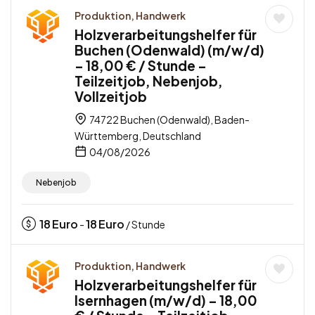
Produktion, Handwerk
Holzverarbeitungshelfer für
Buchen (Odenwald) (m/w/d)
– 18,00 € / Stunde –
Teilzeitjob, Nebenjob,
Vollzeitjob
74722 Buchen (Odenwald), Baden-
Württemberg, Deutschland
04/08/2026
Nebenjob
18
Euro
18
Euro
-
/ Stunde
Produktion, Handwerk
Holzverarbeitungshelfer für
Isernhagen (m/w/d) – 18,00