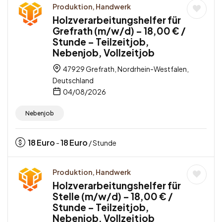
Produktion, Handwerk
Holzverarbeitungshelfer für
Grefrath (m/w/d) – 18,00 € /
Stunde – Teilzeitjob,
Nebenjob, Vollzeitjob
47929 Grefrath, Nordrhein-Westfalen,
Deutschland
04/08/2026
Nebenjob
18
Euro
18
Euro
-
/ Stunde
Produktion, Handwerk
Holzverarbeitungshelfer für
Stelle (m/w/d) – 18,00 € /
Stunde – Teilzeitjob,
Nebenjob, Vollzeitjob