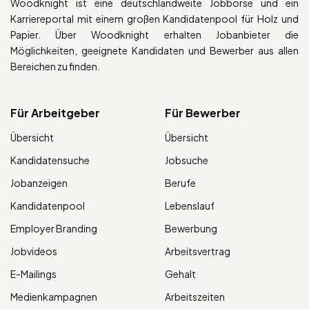
Woodknight ist eine deutschlandweite Jobbörse und ein
Karriereportal mit einem großen Kandidatenpool für Holz und
Papier. Über Woodknight erhalten Jobanbieter die
Möglichkeiten, geeignete Kandidaten und Bewerber aus allen
Bereichen zu finden.
Für Arbeitgeber
Für Bewerber
Übersicht
Übersicht
Kandidatensuche
Jobsuche
Jobanzeigen
Berufe
Kandidatenpool
Lebenslauf
Employer Branding
Bewerbung
Jobvideos
Arbeitsvertrag
E-Mailings
Gehalt
Medienkampagnen
Arbeitszeiten