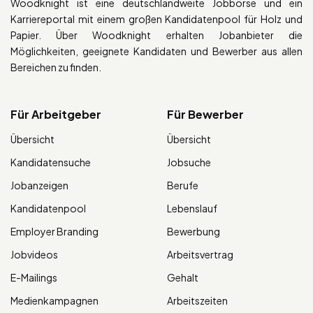
Woodknight ist eine deutschlandweite Jobbörse und ein
Karriereportal mit einem großen Kandidatenpool für Holz und
Papier. Über Woodknight erhalten Jobanbieter die
Möglichkeiten, geeignete Kandidaten und Bewerber aus allen
Bereichen zu finden.
Für Arbeitgeber
Für Bewerber
Übersicht
Übersicht
Kandidatensuche
Jobsuche
Jobanzeigen
Berufe
Kandidatenpool
Lebenslauf
Employer Branding
Bewerbung
Jobvideos
Arbeitsvertrag
E-Mailings
Gehalt
Medienkampagnen
Arbeitszeiten