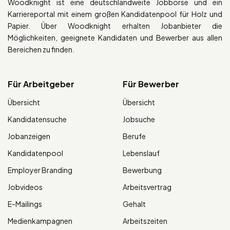
Woodknight ist eine deutschlandweite Jobbörse und ein
Karriereportal mit einem großen Kandidatenpool für Holz und
Papier. Über Woodknight erhalten Jobanbieter die
Möglichkeiten, geeignete Kandidaten und Bewerber aus allen
Bereichen zu finden.
Für Arbeitgeber
Für Bewerber
Übersicht
Übersicht
Kandidatensuche
Jobsuche
Jobanzeigen
Berufe
Kandidatenpool
Lebenslauf
Employer Branding
Bewerbung
Jobvideos
Arbeitsvertrag
E-Mailings
Gehalt
Medienkampagnen
Arbeitszeiten