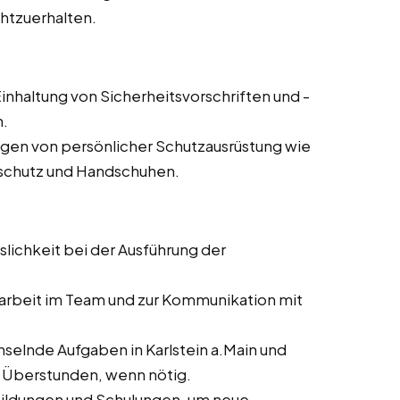
chtzuerhalten.
inhaltung von Sicherheitsvorschriften und -
n.
agen von persönlicher Schutzausrüstung wie
rschutz und Handschuhen.
slichkeit bei der Ausführung der
rbeit im Team und zur Kommunikation mit
selnde Aufgaben in Karlstein a.Main und
er Überstunden, wenn nötig.
bildungen und Schulungen, um neue