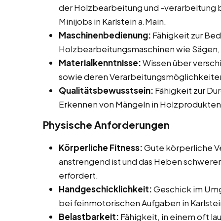
der Holzbearbeitung und -verarbeitung be
Minijobs in Karlstein a.Main.
Maschinenbedienung:
Fähigkeit zur Be
Holzbearbeitungsmaschinen wie Sägen, 
Materialkenntnisse:
Wissen über versch
sowie deren Verarbeitungsmöglichkeite
Qualitätsbewusstsein:
Fähigkeit zur Du
Erkennen von Mängeln in Holzprodukten
Physische Anforderungen
Körperliche Fitness:
Gute körperliche Ve
anstrengend ist und das Heben schwerer
erfordert.
Handgeschicklichkeit:
Geschick im Umg
bei feinmotorischen Aufgaben in Karlstei
Belastbarkeit:
Fähigkeit, in einem oft l