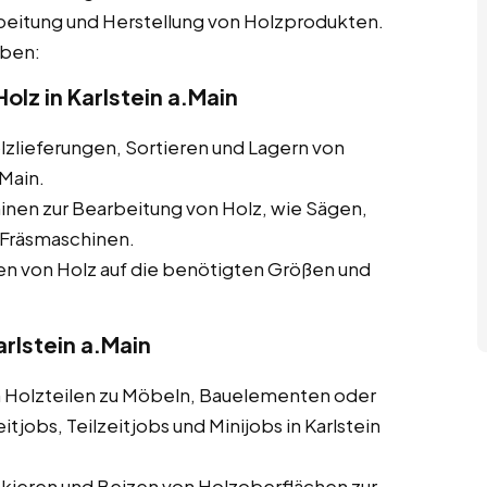
beitung und Herstellung von Holzprodukten.
aben:
lz in Karlstein a.Main
zlieferungen, Sortieren und Lagern von
Main.
nen zur Bearbeitung von Holz, wie Sägen,
Fräsmaschinen.
 von Holz auf die benötigten Größen und
arlstein a.Main
olzteilen zu Möbeln, Bauelementen oder
jobs, Teilzeitjobs und Minijobs in Karlstein
ckieren und Beizen von Holzoberflächen zur