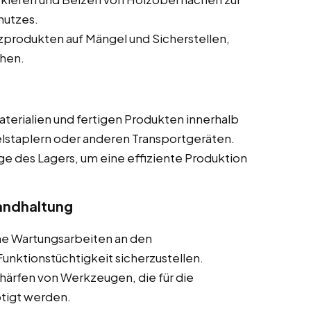
hutzes.
produkten auf Mängel und Sicherstellen,
chen.
terialien und fertigen Produkten innerhalb
elstaplern oder anderen Transportgeräten.
ge des Lagers, um eine effiziente Produktion
andhaltung
he Wartungsarbeiten an den
nktionstüchtigkeit sicherzustellen.
härfen von Werkzeugen, die für die
ötigt werden.