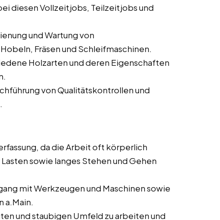
i diesen Vollzeitjobs, Teilzeitjobs und
dienung und Wartung von
Hobeln, Fräsen und Schleifmaschinen.
iedene Holzarten und deren Eigenschaften
n.
rchführung von Qualitätskontrollen und
.
rfassung, da die Arbeit oft körperlich
 Lasten sowie langes Stehen und Gehen
ang mit Werkzeugen und Maschinen sowie
n a.Main.
auten und staubigen Umfeld zu arbeiten und