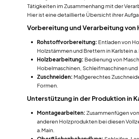
Tätigkeiten im Zusammenhang mit der Verar
Hier ist eine detaillierte Übersicht ihrer Aufg
Vorbereitung und Verarbeitung von Ho
Rohstoffvorbereitung:
Entladen von Hol
Holzstämmen und Brettern in Karlstein a.
Holzbearbeitung:
Bedienung von Maschi
Hobelmaschinen, Schleifmaschinen und 
Zuschneiden:
Maßgerechtes Zuschneiden
Formen.
Unterstützung in der Produktion in K
Montagearbeiten:
Zusammenfügen von H
anderen Holzprodukten bei diesen Vollzeit
a.Main.
Oberflächenbehandlung:
Schleifen, La