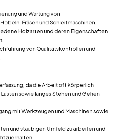
dienung und Wartung von
Hobeln, Fräsen und Schleifmaschinen.
iedene Holzarten und deren Eigenschaften
n.
rchführung von Qualitätskontrollen und
.
rfassung, da die Arbeit oft körperlich
 Lasten sowie langes Stehen und Gehen
ang mit Werkzeugen und Maschinen sowie
auten und staubigen Umfeld zu arbeiten und
chtzuerhalten.