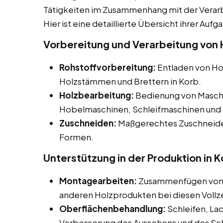
Tätigkeiten im Zusammenhang mit der Verar
Hier ist eine detaillierte Übersicht ihrer Aufg
Vorbereitung und Verarbeitung von H
Rohstoffvorbereitung:
Entladen von Hol
Holzstämmen und Brettern in Korb.
Holzbearbeitung:
Bedienung von Maschi
Hobelmaschinen, Schleifmaschinen und 
Zuschneiden:
Maßgerechtes Zuschneiden
Formen.
Unterstützung in der Produktion in K
Montagearbeiten:
Zusammenfügen von H
anderen Holzprodukten bei diesen Vollzei
Oberflächenbehandlung:
Schleifen, La
Verbesserung des Aussehens und des Sc