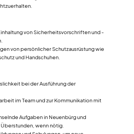
chtzuerhalten.
inhaltung von Sicherheitsvorschriften und -
n.
agen von persönlicher Schutzausrüstung wie
rschutz und Handschuhen.
slichkeit bei der Ausführung der
rbeit im Team und zur Kommunikation mit
hselnde Aufgaben in Neuenbürg und
er Überstunden, wenn nötig.
bildungen und Schulungen, um neue