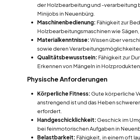
der Holzbearbeitung und -verarbeitung be
Minijobs in Neuenbürg.
Maschinenbedienung:
Fähigkeit zur Be
Holzbearbeitungsmaschinen wie Sägen, 
Materialkenntnisse:
Wissen über versch
sowie deren Verarbeitungsmöglichkeite
Qualitätsbewusstsein:
Fähigkeit zur Du
Erkennen von Mängeln in Holzprodukten
Physische Anforderungen
Körperliche Fitness:
Gute körperliche Ve
anstrengend ist und das Heben schwerer
erfordert.
Handgeschicklichkeit:
Geschick im Umg
bei feinmotorischen Aufgaben in Neuen
Belastbarkeit:
Fähigkeit, in einem oft l