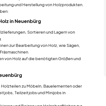
beitung und Herstellung von Holzprodukten.
aben:
Holz in Neuenbürg
zlieferungen, Sortieren und Lagern von
.
nen zur Bearbeitung von Holz, wie Sägen,
Fräsmaschinen.
 von Holz auf die benötigten Größen und
 Neuenbürg
olzteilen zu Möbeln, Bauelementen oder
tjobs, Teilzeitjobs und Minijobs in
ckieren und Beizen von Holzoberflächen zur