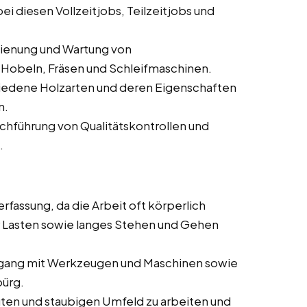
i diesen Vollzeitjobs, Teilzeitjobs und
dienung und Wartung von
Hobeln, Fräsen und Schleifmaschinen.
iedene Holzarten und deren Eigenschaften
n.
rchführung von Qualitätskontrollen und
.
rfassung, da die Arbeit oft körperlich
 Lasten sowie langes Stehen und Gehen
ang mit Werkzeugen und Maschinen sowie
bürg.
auten und staubigen Umfeld zu arbeiten und