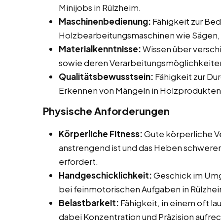
Minijobs in Rülzheim.
Maschinenbedienung:
Fähigkeit zur Be
Holzbearbeitungsmaschinen wie Sägen, 
Materialkenntnisse:
Wissen über versch
sowie deren Verarbeitungsmöglichkeite
Qualitätsbewusstsein:
Fähigkeit zur Du
Erkennen von Mängeln in Holzprodukten
Physische Anforderungen
Körperliche Fitness:
Gute körperliche Ve
anstrengend ist und das Heben schwerer
erfordert.
Handgeschicklichkeit:
Geschick im Umg
bei feinmotorischen Aufgaben in Rülzhe
Belastbarkeit:
Fähigkeit, in einem oft l
dabei Konzentration und Präzision aufre