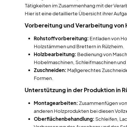
Tätigkeiten im Zusammenhang mit der Verar
Hier ist eine detaillierte Übersicht ihrer Aufg
Vorbereitung und Verarbeitung von H
Rohstoffvorbereitung:
Entladen von Hol
Holzstämmen und Brettern in Rülzheim.
Holzbearbeitung:
Bedienung von Maschi
Hobelmaschinen, Schleifmaschinen und 
Zuschneiden:
Maßgerechtes Zuschneiden
Formen.
Unterstützung in der Produktion in 
Montagearbeiten:
Zusammenfügen von H
anderen Holzprodukten bei diesen Vollzei
Oberflächenbehandlung:
Schleifen, La
Verbesserung des Aussehens und des Sc