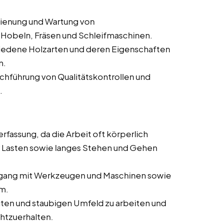
dienung und Wartung von
Hobeln, Fräsen und Schleifmaschinen.
iedene Holzarten und deren Eigenschaften
n.
rchführung von Qualitätskontrollen und
.
rfassung, da die Arbeit oft körperlich
 Lasten sowie langes Stehen und Gehen
ang mit Werkzeugen und Maschinen sowie
im.
auten und staubigen Umfeld zu arbeiten und
chtzuerhalten.