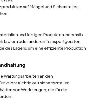
produkten auf Mängel und Sicherstellen,
chen.
terialien und fertigen Produkten innerhalb
elstaplern oder anderen Transportgeräten.
ge des Lagers, um eine effiziente Produktion
andhaltung
he Wartungsarbeiten an den
nktionstüchtigkeit sicherzustellen.
härfen von Werkzeugen, die für die
erden.