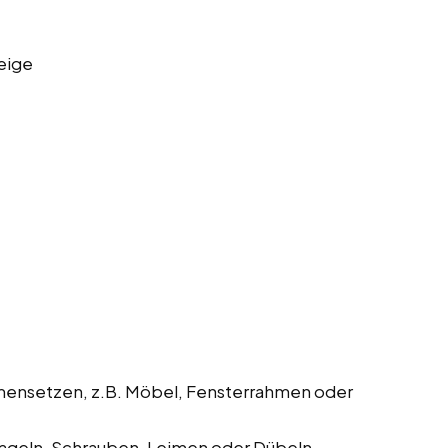
eige
mmensetzen, z.B. Möbel, Fensterrahmen oder
geln, Schrauben, Leimen oder Dübeln.