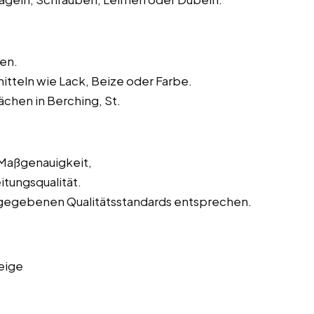
en.
tteln wie Lack, Beize oder Farbe.
chen in Berching, St.
 Maßgenauigkeit,
tungsqualität.
orgegebenen Qualitätsstandards entsprechen.
eige