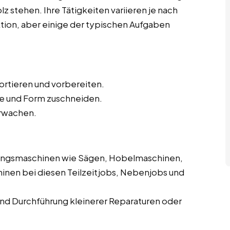
z stehen. Ihre Tätigkeiten variieren je nach
ktion, aber einige der typischen Aufgaben
sortieren und vorbereiten.
e und Form zuschneiden.
rwachen.
ungsmaschinen wie Sägen, Hobelmaschinen,
inen bei diesen Teilzeitjobs, Nebenjobs und
d Durchführung kleinerer Reparaturen oder