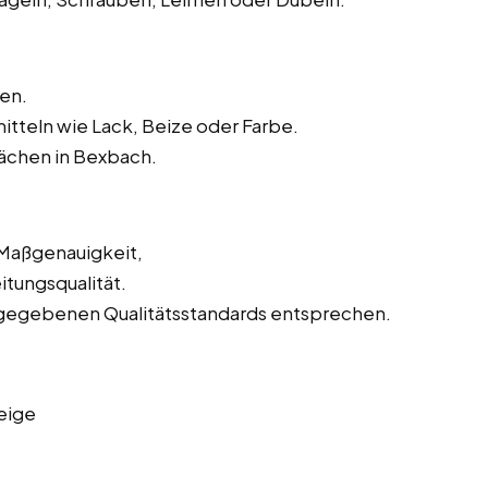
en.
tteln wie Lack, Beize oder Farbe.
ächen in Bexbach.
 Maßgenauigkeit,
tungsqualität.
orgegebenen Qualitätsstandards entsprechen.
eige