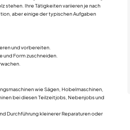
z stehen. Ihre Tätigkeiten variieren je nach
ktion, aber einige der typischen Aufgaben
ieren und vorbereiten.
e und Form zuschneiden.
rwachen.
ungsmaschinen wie Sägen, Hobelmaschinen,
inen bei diesen Teilzeitjobs, Nebenjobs und
d Durchführung kleinerer Reparaturen oder