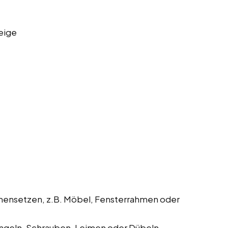
eige
mmensetzen, z.B. Möbel, Fensterrahmen oder
geln, Schrauben, Leimen oder Dübeln.