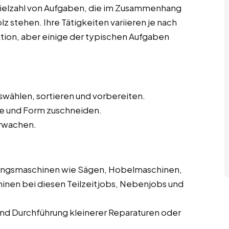
ielzahl von Aufgaben, die im Zusammenhang
z stehen. Ihre Tätigkeiten variieren je nach
ktion, aber einige der typischen Aufgaben
swählen, sortieren und vorbereiten.
e und Form zuschneiden.
rwachen.
ungsmaschinen wie Sägen, Hobelmaschinen,
inen bei diesen Teilzeitjobs, Nebenjobs und
d Durchführung kleinerer Reparaturen oder