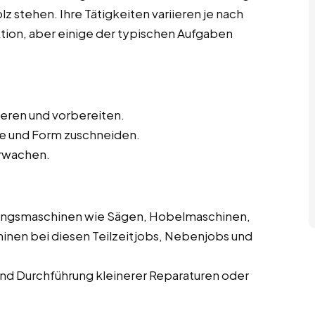
z stehen. Ihre Tätigkeiten variieren je nach
ktion, aber einige der typischen Aufgaben
ieren und vorbereiten.
e und Form zuschneiden.
rwachen.
ungsmaschinen wie Sägen, Hobelmaschinen,
inen bei diesen Teilzeitjobs, Nebenjobs und
d Durchführung kleinerer Reparaturen oder