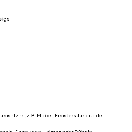
eige
mmensetzen, z.B. Möbel, Fensterrahmen oder
geln, Schrauben, Leimen oder Dübeln.