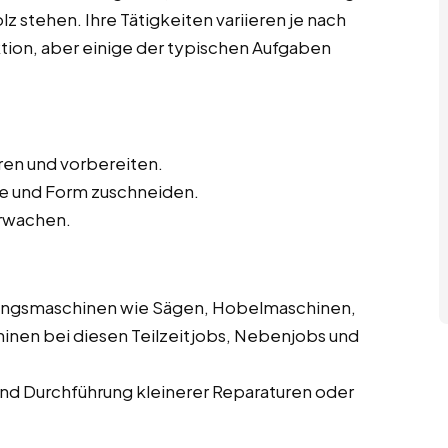
z stehen. Ihre Tätigkeiten variieren je nach
ktion, aber einige der typischen Aufgaben
ren und vorbereiten.
e und Form zuschneiden.
rwachen.
ungsmaschinen wie Sägen, Hobelmaschinen,
inen bei diesen Teilzeitjobs, Nebenjobs und
d Durchführung kleinerer Reparaturen oder