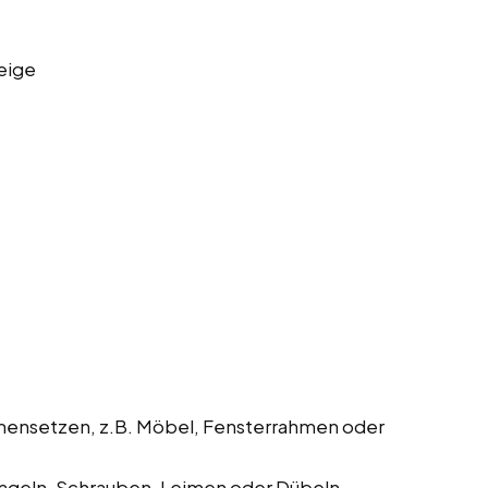
eige
mmensetzen, z.B. Möbel, Fensterrahmen oder
geln, Schrauben, Leimen oder Dübeln.