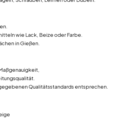
en.
tteln wie Lack, Beize oder Farbe.
ächen in Gießen.
 Maßgenauigkeit,
tungsqualität.
orgegebenen Qualitätsstandards entsprechen.
eige