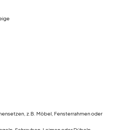
eige
mmensetzen, z.B. Möbel, Fensterrahmen oder
geln, Schrauben, Leimen oder Dübeln.