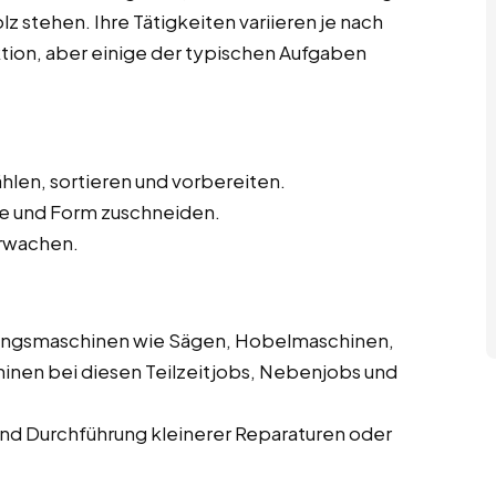
z stehen. Ihre Tätigkeiten variieren je nach
ktion, aber einige der typischen Aufgaben
len, sortieren und vorbereiten.
e und Form zuschneiden.
rwachen.
ungsmaschinen wie Sägen, Hobelmaschinen,
inen bei diesen Teilzeitjobs, Nebenjobs und
d Durchführung kleinerer Reparaturen oder