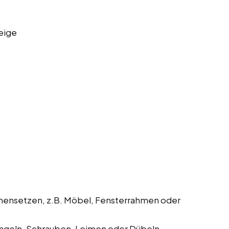
eige
mmensetzen, z.B. Möbel, Fensterrahmen oder
geln, Schrauben, Leimen oder Dübeln.