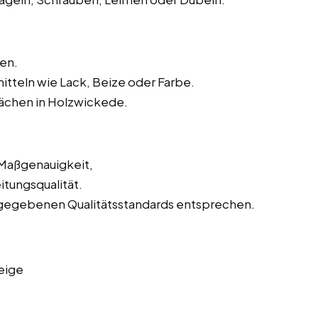
en.
tteln wie Lack, Beize oder Farbe.
ächen in Holzwickede.
 Maßgenauigkeit,
tungsqualität.
orgegebenen Qualitätsstandards entsprechen.
eige