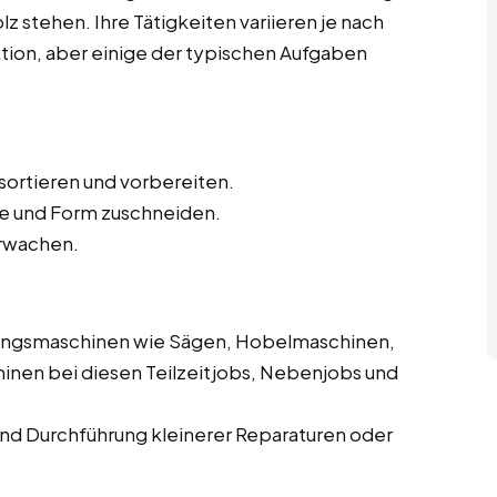
z stehen. Ihre Tätigkeiten variieren je nach
ktion, aber einige der typischen Aufgaben
sortieren und vorbereiten.
e und Form zuschneiden.
rwachen.
ungsmaschinen wie Sägen, Hobelmaschinen,
inen bei diesen Teilzeitjobs, Nebenjobs und
d Durchführung kleinerer Reparaturen oder