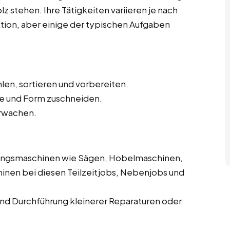
z stehen. Ihre Tätigkeiten variieren je nach
ktion, aber einige der typischen Aufgaben
len, sortieren und vorbereiten.
e und Form zuschneiden.
rwachen.
ungsmaschinen wie Sägen, Hobelmaschinen,
inen bei diesen Teilzeitjobs, Nebenjobs und
d Durchführung kleinerer Reparaturen oder