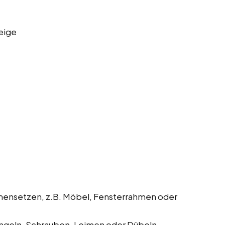
eige
mmensetzen, z.B. Möbel, Fensterrahmen oder
geln, Schrauben, Leimen oder Dübeln.