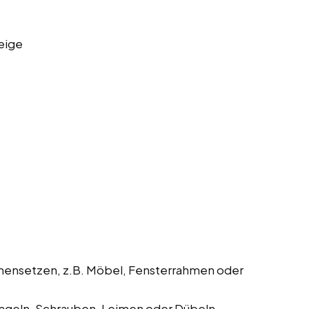
eige
mmensetzen, z.B. Möbel, Fensterrahmen oder
geln, Schrauben, Leimen oder Dübeln.