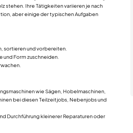
z stehen. Ihre Tätigkeiten variieren je nach
ktion, aber einige der typischen Aufgaben
, sortieren und vorbereiten.
e und Form zuschneiden.
rwachen.
ungsmaschinen wie Sägen, Hobelmaschinen,
inen bei diesen Teilzeitjobs, Nebenjobs und
d Durchführung kleinerer Reparaturen oder