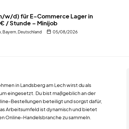
m/w/d) für E-Commerce Lager in
€ / Stunde – Minijob
, Bayern, Deutschland
05/08/2026
en in Landsberg am Lech wirst du als
m eingesetzt. Du bist maßgeblich an der
ine-Bestellungen beteiligt und sorgst dafür,
Das Arbeitsumfeld ist dynamisch und bietet
den Online-Handelsbranche zu sammeln.