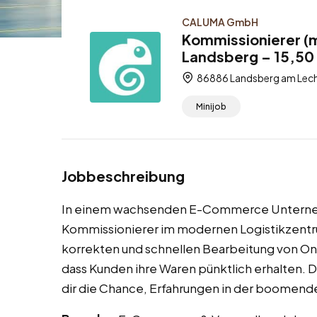
CALUMA GmbH
Kommissionierer (
Landsberg – 15,50 
86886 Landsberg am Lech
Minijob
Jobbeschreibung
In einem wachsenden E-Commerce Unternehm
Kommissionierer im modernen Logistikzentru
korrekten und schnellen Bearbeitung von Onl
dass Kunden ihre Waren pünktlich erhalten. 
dir die Chance, Erfahrungen in der boomen