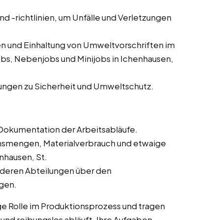
und -richtlinien, um Unfälle und Verletzungen
n und Einhaltung von Umweltvorschriften im
obs, Nebenjobs und Minijobs in Ichenhausen,
ungen zu Sicherheit und Umweltschutz.
Dokumentation der Arbeitsabläufe.
onsmengen, Materialverbrauch und etwaige
nhausen, St.
deren Abteilungen über den
ngen.
ge Rolle im Produktionsprozess und tragen
t und reibungslos abläuft. Ihre Aufgaben