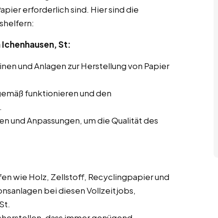
pier erforderlich sind. Hier sind die
shelfern:
Ichenhausen, St:
en und Anlagen zur Herstellung von Papier
gemäß funktionieren und den
.
en und Anpassungen, um die Qualität des
en wie Holz, Zellstoff, Recyclingpapier und
onsanlagen bei diesen Vollzeitjobs,
St.
cherstellen, dass immer genügend