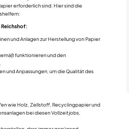
pier erforderlich sind. Hier sind die
shelfern:
 Reichshof:
en und Anlagen zur Herstellung von Papier
gemäß funktionieren und den
.
en und Anpassungen, um die Qualität des
en wie Holz, Zellstoff, Recyclingpapier und
onsanlagen bei diesen Vollzeitjobs,
cherstellen, dass immer genügend