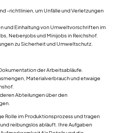
und -richtlinien, um Unfälle und Verletzungen
n und Einhaltung von Umweltvorschriften im
obs, Nebenjobs und Minijobs in Reichshof.
ungen zu Sicherheit und Umweltschutz.
Dokumentation der Arbeitsabläufe.
onsmengen, Materialverbrauch und etwaige
hshof.
deren Abteilungen über den
ngen.
ge Rolle im Produktionsprozess und tragen
t und reibungslos abläuft. Ihre Aufgaben
 Aufmerksamkeit für Details und die