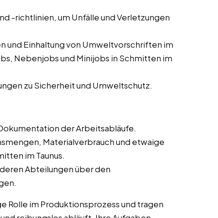
und -richtlinien, um Unfälle und Verletzungen
n und Einhaltung von Umweltvorschriften im
obs, Nebenjobs und Minijobs in Schmitten im
ungen zu Sicherheit und Umweltschutz.
Dokumentation der Arbeitsabläufe.
onsmengen, Materialverbrauch und etwaige
itten im Taunus.
deren Abteilungen über den
ngen.
ge Rolle im Produktionsprozess und tragen
t und reibungslos abläuft. Ihre Aufgaben