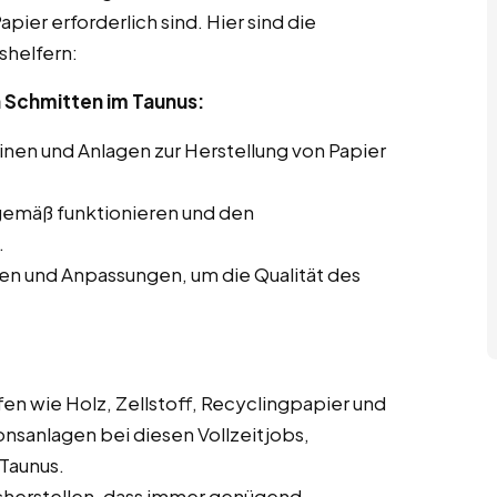
pier erforderlich sind. Hier sind die
shelfern:
Schmitten im Taunus:
en und Anlagen zur Herstellung von Papier
gemäß funktionieren und den
.
en und Anpassungen, um die Qualität des
en wie Holz, Zellstoff, Recyclingpapier und
onsanlagen bei diesen Vollzeitjobs,
Taunus.
cherstellen, dass immer genügend