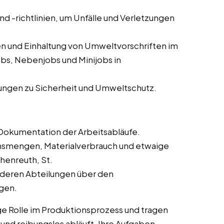
und -richtlinien, um Unfälle und Verletzungen
n und Einhaltung von Umweltvorschriften im
obs, Nebenjobs und Minijobs in
ungen zu Sicherheit und Umweltschutz.
Dokumentation der Arbeitsabläufe.
onsmengen, Materialverbrauch und etwaige
henreuth, St.
deren Abteilungen über den
ngen.
ge Rolle im Produktionsprozess und tragen
t und reibungslos abläuft. Ihre Aufgaben