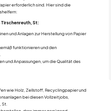
pier erforderlich sind. Hier sind die
shelfern:
Tirschenreuth, St:
en und Anlagen zur Herstellung von Papier
gemäß funktionieren und den
.
en und Anpassungen, um die Qualität des
en wie Holz, Zellstoff, Recyclingpapier und
onsanlagen bei diesen Vollzeitjobs,
 St.
cherstellen, dass immer genügend