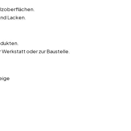
olzoberflächen.
und Lacken.
odukten.
 Werkstatt oder zur Baustelle.
eige