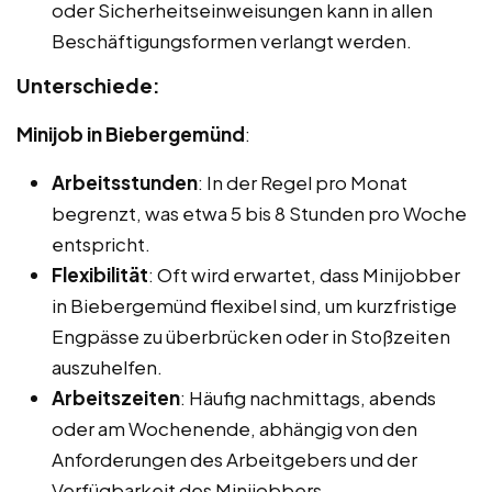
oder Sicherheitseinweisungen kann in allen
Beschäftigungsformen verlangt werden.
Unterschiede:
Minijob in Biebergemünd
:
Arbeitsstunden
: In der Regel pro Monat
begrenzt, was etwa 5 bis 8 Stunden pro Woche
entspricht.
Flexibilität
: Oft wird erwartet, dass Minijobber
in Biebergemünd flexibel sind, um kurzfristige
Engpässe zu überbrücken oder in Stoßzeiten
auszuhelfen.
Arbeitszeiten
: Häufig nachmittags, abends
oder am Wochenende, abhängig von den
Anforderungen des Arbeitgebers und der
Verfügbarkeit des Minijobbers.