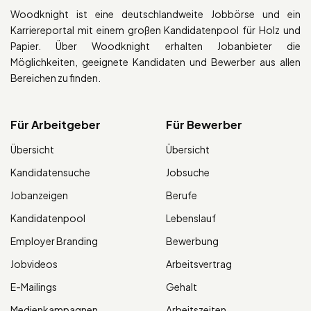
Woodknight ist eine deutschlandweite Jobbörse und ein
Karriereportal mit einem großen Kandidatenpool für Holz und
Papier. Über Woodknight erhalten Jobanbieter die
Möglichkeiten, geeignete Kandidaten und Bewerber aus allen
Bereichen zu finden.
Für Arbeitgeber
Für Bewerber
Übersicht
Übersicht
Kandidatensuche
Jobsuche
Jobanzeigen
Berufe
Kandidatenpool
Lebenslauf
Employer Branding
Bewerbung
Jobvideos
Arbeitsvertrag
E-Mailings
Gehalt
Medienkampagnen
Arbeitszeiten