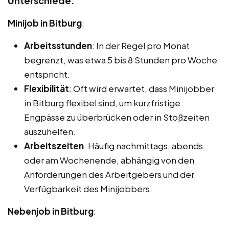
Unterschiede:
Minijob in Bitburg
:
Arbeitsstunden
: In der Regel pro Monat
begrenzt, was etwa 5 bis 8 Stunden pro Woche
entspricht.
Flexibilität
: Oft wird erwartet, dass Minijobber
in Bitburg flexibel sind, um kurzfristige
Engpässe zu überbrücken oder in Stoßzeiten
auszuhelfen.
Arbeitszeiten
: Häufig nachmittags, abends
oder am Wochenende, abhängig von den
Anforderungen des Arbeitgebers und der
Verfügbarkeit des Minijobbers.
Nebenjob in Bitburg
: