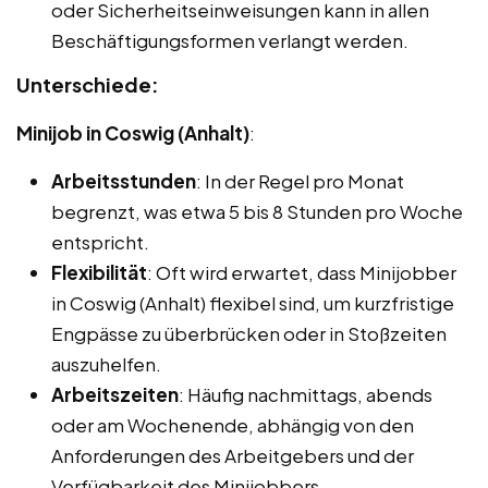
oder Sicherheitseinweisungen kann in allen
Beschäftigungsformen verlangt werden.
Unterschiede:
Minijob in Coswig (Anhalt)
:
Arbeitsstunden
: In der Regel pro Monat
begrenzt, was etwa 5 bis 8 Stunden pro Woche
entspricht.
Flexibilität
: Oft wird erwartet, dass Minijobber
in Coswig (Anhalt) flexibel sind, um kurzfristige
Engpässe zu überbrücken oder in Stoßzeiten
auszuhelfen.
Arbeitszeiten
: Häufig nachmittags, abends
oder am Wochenende, abhängig von den
Anforderungen des Arbeitgebers und der
Verfügbarkeit des Minijobbers.