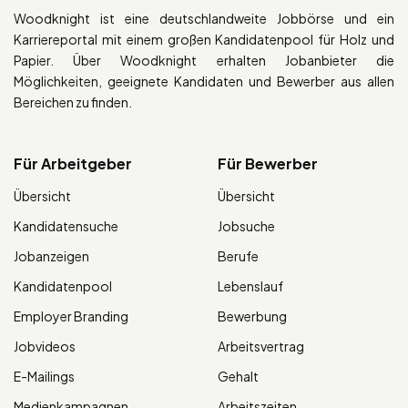
Woodknight ist eine deutschlandweite Jobbörse und ein
Karriereportal mit einem großen Kandidatenpool für Holz und
Papier. Über Woodknight erhalten Jobanbieter die
Möglichkeiten, geeignete Kandidaten und Bewerber aus allen
Bereichen zu finden.
Für Arbeitgeber
Für Bewerber
Übersicht
Übersicht
Kandidatensuche
Jobsuche
Jobanzeigen
Berufe
Kandidatenpool
Lebenslauf
Employer Branding
Bewerbung
Jobvideos
Arbeitsvertrag
E-Mailings
Gehalt
Medienkampagnen
Arbeitszeiten