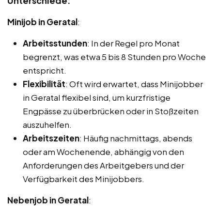
Unterschiede:
Minijob in Geratal
:
Arbeitsstunden
: In der Regel pro Monat
begrenzt, was etwa 5 bis 8 Stunden pro Woche
entspricht.
Flexibilität
: Oft wird erwartet, dass Minijobber
in Geratal flexibel sind, um kurzfristige
Engpässe zu überbrücken oder in Stoßzeiten
auszuhelfen.
Arbeitszeiten
: Häufig nachmittags, abends
oder am Wochenende, abhängig von den
Anforderungen des Arbeitgebers und der
Verfügbarkeit des Minijobbers.
Nebenjob in Geratal
: