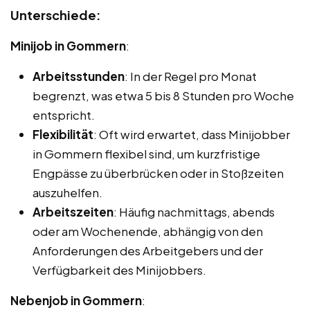
Unterschiede:
Minijob in Gommern
:
Arbeitsstunden
: In der Regel pro Monat
begrenzt, was etwa 5 bis 8 Stunden pro Woche
entspricht.
Flexibilität
: Oft wird erwartet, dass Minijobber
in Gommern flexibel sind, um kurzfristige
Engpässe zu überbrücken oder in Stoßzeiten
auszuhelfen.
Arbeitszeiten
: Häufig nachmittags, abends
oder am Wochenende, abhängig von den
Anforderungen des Arbeitgebers und der
Verfügbarkeit des Minijobbers.
Nebenjob in Gommern
: