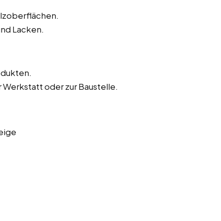
olzoberflächen.
und Lacken.
odukten.
 Werkstatt oder zur Baustelle.
eige