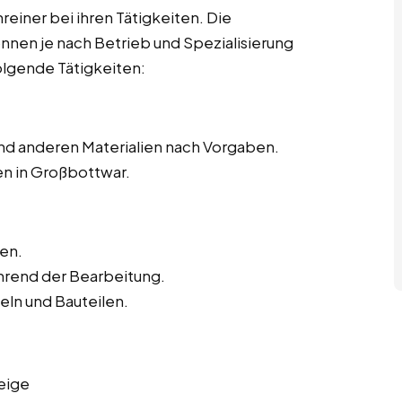
hreiner bei ihren Tätigkeiten. Die
önnen je nach Betrieb und Spezialisierung
olgende Tätigkeiten:
nd anderen Materialien nach Vorgaben.
en in Großbottwar.
en.
hrend der Bearbeitung.
ln und Bauteilen.
eige