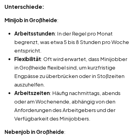
Unterschiede:
Minijob in Großheide
:
Arbeitsstunden
: In der Regel pro Monat
begrenzt, was etwa 5 bis 8 Stunden pro Woche
entspricht.
Flexibilität
: Oft wird erwartet, dass Minijobber
in Großheide flexibel sind, um kurzfristige
Engpässe zu überbrücken oder in Stoßzeiten
auszuhelfen.
Arbeitszeiten
: Häufig nachmittags, abends
oder am Wochenende, abhängig von den
Anforderungen des Arbeitgebers und der
Verfügbarkeit des Minijobbers.
Nebenjob in Großheide
: