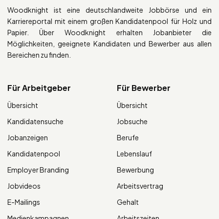
Woodknight ist eine deutschlandweite Jobbörse und ein
Karriereportal mit einem großen Kandidatenpool für Holz und
Papier. Über Woodknight erhalten Jobanbieter die
Möglichkeiten, geeignete Kandidaten und Bewerber aus allen
Bereichen zu finden.
Für Arbeitgeber
Für Bewerber
Übersicht
Übersicht
Kandidatensuche
Jobsuche
Jobanzeigen
Berufe
Kandidatenpool
Lebenslauf
Employer Branding
Bewerbung
Jobvideos
Arbeitsvertrag
E-Mailings
Gehalt
Medienkampagnen
Arbeitszeiten