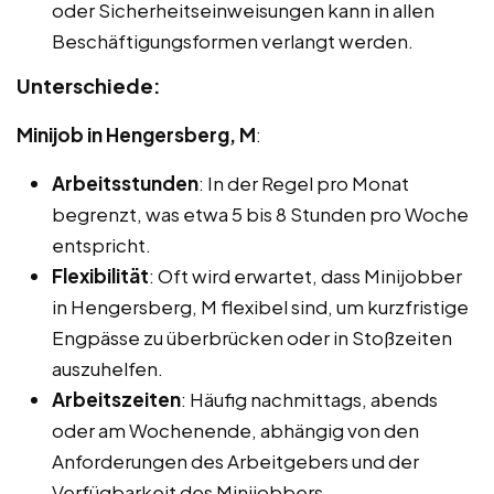
oder Sicherheitseinweisungen kann in allen
Beschäftigungsformen verlangt werden.
Unterschiede:
Minijob in Hengersberg, M
:
Arbeitsstunden
: In der Regel pro Monat
begrenzt, was etwa 5 bis 8 Stunden pro Woche
entspricht.
Flexibilität
: Oft wird erwartet, dass Minijobber
in Hengersberg, M flexibel sind, um kurzfristige
Engpässe zu überbrücken oder in Stoßzeiten
auszuhelfen.
Arbeitszeiten
: Häufig nachmittags, abends
oder am Wochenende, abhängig von den
Anforderungen des Arbeitgebers und der
Verfügbarkeit des Minijobbers.