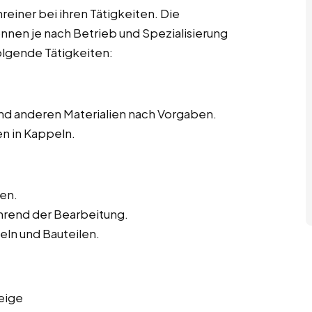
hreiner bei ihren Tätigkeiten. Die
önnen je nach Betrieb und Spezialisierung
olgende Tätigkeiten:
nd anderen Materialien nach Vorgaben.
n in Kappeln.
en.
hrend der Bearbeitung.
ln und Bauteilen.
eige