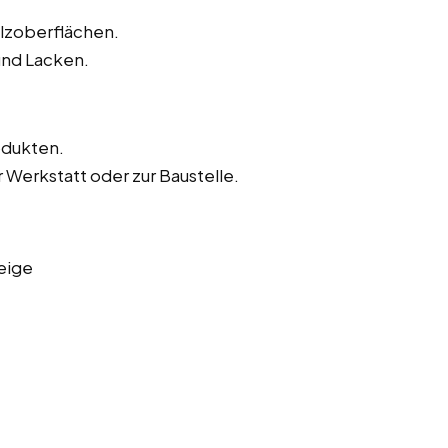
olzoberflächen.
und Lacken.
odukten.
 Werkstatt oder zur Baustelle.
eige