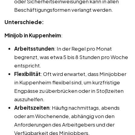
oder Sicherheitseinweisungen kann in allen
Beschäftigungsformen verlangt werden.
Unterschiede:
Minijob in Kuppenheim
:
Arbeitsstunden
: In der Regel pro Monat
begrenzt, was etwa 5 bis 8 Stunden pro Woche
entspricht.
Flexibilität
: Oft wird erwartet, dass Minijobber
in Kuppenheim flexibel sind, um kurzfristige
Engpässe zu überbrücken oder in Stoßzeiten
auszuhelfen.
Arbeitszeiten
: Häufig nachmittags, abends
oder am Wochenende, abhängig von den
Anforderungen des Arbeitgebers und der
Verfügbarkeit des Minijobbers.