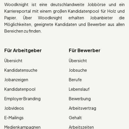
Woodknight ist eine deutschlandweite Jobbörse und ein
Karriereportal mit einem großen Kandidatenpool für Holz und
Papier. Über Woodknight erhalten Jobanbieter die
Möglichkeiten, geeignete Kandidaten und Bewerber aus allen
Bereichen zu finden.
Für Arbeitgeber
Für Bewerber
Übersicht
Übersicht
Kandidatensuche
Jobsuche
Jobanzeigen
Berufe
Kandidatenpool
Lebenslauf
Employer Branding
Bewerbung
Jobvideos
Arbeitsvertrag
E-Mailings
Gehalt
Medienkampagnen
Arbeitszeiten