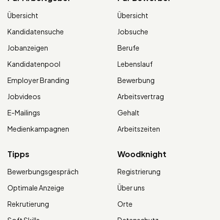
Übersicht
Übersicht
Kandidatensuche
Jobsuche
Jobanzeigen
Berufe
Kandidatenpool
Lebenslauf
Employer Branding
Bewerbung
Jobvideos
Arbeitsvertrag
E-Mailings
Gehalt
Medienkampagnen
Arbeitszeiten
Tipps
Woodknight
Bewerbungsgespräch
Registrierung
Optimale Anzeige
Über uns
Rekrutierung
Orte
Soft Skills
Datenschutz