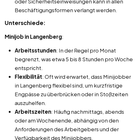
oder Sicherheitseinweisungen kann in allen
Beschäftigungsformen verlangt werden.
Unterschiede:
Minijob in Langenberg
:
Arbeitsstunden
: In der Regel pro Monat
begrenzt, was etwa 5 bis 8 Stunden pro Woche
entspricht.
Flexibilität
: Oft wird erwartet, dass Minijobber
in Langenberg flexibel sind, um kurzfristige
Engpässe zu überbrücken oder in Stoßzeiten
auszuhelfen.
Arbeitszeiten
: Häufig nachmittags, abends
oder am Wochenende, abhängig von den
Anforderungen des Arbeitgebers und der
Verfügbarkeit des Minijobbers.