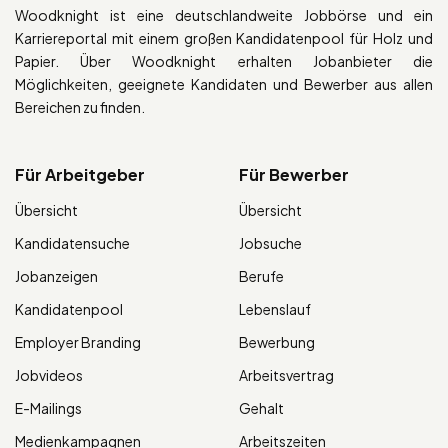
Woodknight ist eine deutschlandweite Jobbörse und ein
Karriereportal mit einem großen Kandidatenpool für Holz und
Papier. Über Woodknight erhalten Jobanbieter die
Möglichkeiten, geeignete Kandidaten und Bewerber aus allen
Bereichen zu finden.
Für Arbeitgeber
Für Bewerber
Übersicht
Übersicht
Kandidatensuche
Jobsuche
Jobanzeigen
Berufe
Kandidatenpool
Lebenslauf
Employer Branding
Bewerbung
Jobvideos
Arbeitsvertrag
E-Mailings
Gehalt
Medienkampagnen
Arbeitszeiten