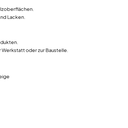
olzoberflächen.
und Lacken.
odukten.
 Werkstatt oder zur Baustelle.
eige