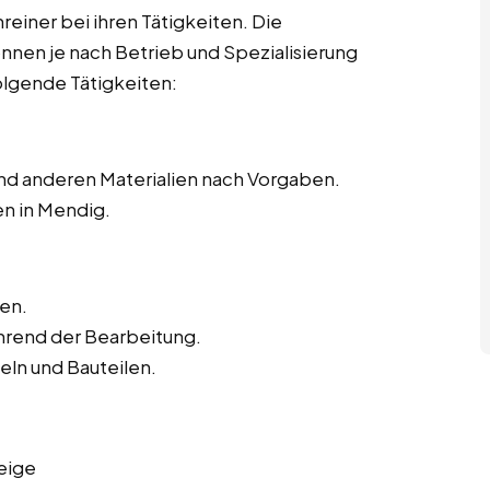
hreiner bei ihren Tätigkeiten. Die
önnen je nach Betrieb und Spezialisierung
olgende Tätigkeiten:
nd anderen Materialien nach Vorgaben.
n in Mendig.
en.
hrend der Bearbeitung.
ln und Bauteilen.
eige