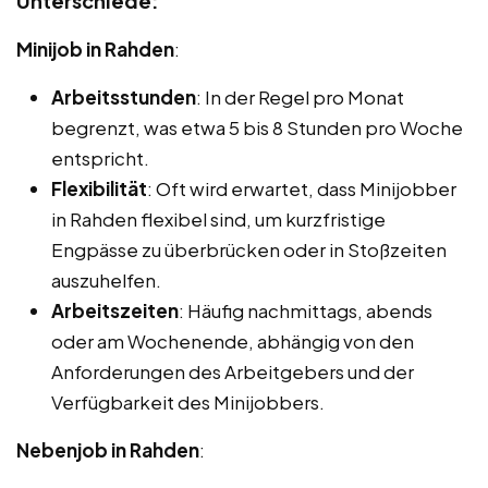
Unterschiede:
Minijob in Rahden
:
Arbeitsstunden
: In der Regel pro Monat
begrenzt, was etwa 5 bis 8 Stunden pro Woche
entspricht.
Flexibilität
: Oft wird erwartet, dass Minijobber
in Rahden flexibel sind, um kurzfristige
Engpässe zu überbrücken oder in Stoßzeiten
auszuhelfen.
Arbeitszeiten
: Häufig nachmittags, abends
oder am Wochenende, abhängig von den
Anforderungen des Arbeitgebers und der
Verfügbarkeit des Minijobbers.
Nebenjob in Rahden
: