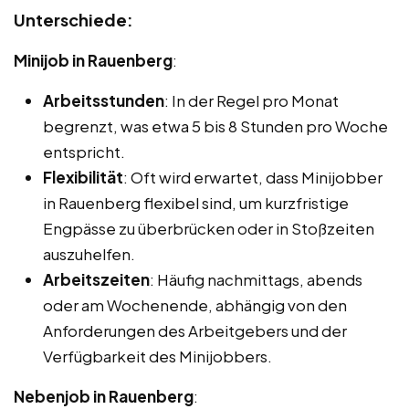
Unterschiede:
Minijob in Rauenberg
:
Arbeitsstunden
: In der Regel pro Monat
begrenzt, was etwa 5 bis 8 Stunden pro Woche
entspricht.
Flexibilität
: Oft wird erwartet, dass Minijobber
in Rauenberg flexibel sind, um kurzfristige
Engpässe zu überbrücken oder in Stoßzeiten
auszuhelfen.
Arbeitszeiten
: Häufig nachmittags, abends
oder am Wochenende, abhängig von den
Anforderungen des Arbeitgebers und der
Verfügbarkeit des Minijobbers.
Nebenjob in Rauenberg
: