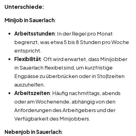
Unterschiede:
Minijob in Sauerlach
:
Arbeitsstunden
: In der Regel pro Monat
begrenzt, was etwa 5 bis 8 Stunden pro Woche
entspricht.
Flexibilität
: Oft wird erwartet, dass Minijobber
in Sauerlach flexibel sind, um kurzfristige
Engpässe zu überbrücken oder in Stoßzeiten
auszuhelfen.
Arbeitszeiten
: Häufig nachmittags, abends
oder am Wochenende, abhängig von den
Anforderungen des Arbeitgebers und der
Verfügbarkeit des Minijobbers.
Nebenjob in Sauerlach
: