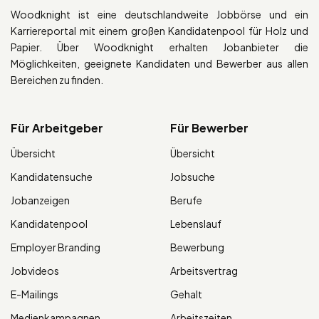
Woodknight ist eine deutschlandweite Jobbörse und ein
Karriereportal mit einem großen Kandidatenpool für Holz und
Papier. Über Woodknight erhalten Jobanbieter die
Möglichkeiten, geeignete Kandidaten und Bewerber aus allen
Bereichen zu finden.
Für Arbeitgeber
Für Bewerber
Übersicht
Übersicht
Kandidatensuche
Jobsuche
Jobanzeigen
Berufe
Kandidatenpool
Lebenslauf
Employer Branding
Bewerbung
Jobvideos
Arbeitsvertrag
E-Mailings
Gehalt
Medienkampagnen
Arbeitszeiten