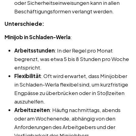
oder Sicherheitseinweisungen kann in allen
Beschäftigungsformen verlangt werden.
Unterschiede:
Minijob in Schladen-Werla
:
Arbeitsstunden
: In der Regel pro Monat
begrenzt, was etwa 5 bis 8 Stunden pro Woche
entspricht.
Flexibilität
: Oft wird erwartet, dass Minijobber
in Schladen-Werla flexibel sind, um kurzfristige
Engpässe zu überbrücken oder in Stoßzeiten
auszuhelfen.
Arbeitszeiten
: Häufig nachmittags, abends
oder am Wochenende, abhängig von den
Anforderungen des Arbeitgebers und der
Verfügbarkeit des Minijobbers.