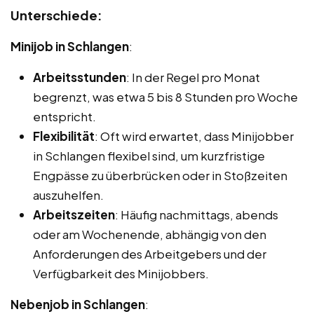
Unterschiede:
Minijob in Schlangen
:
Arbeitsstunden
: In der Regel pro Monat
begrenzt, was etwa 5 bis 8 Stunden pro Woche
entspricht.
Flexibilität
: Oft wird erwartet, dass Minijobber
in Schlangen flexibel sind, um kurzfristige
Engpässe zu überbrücken oder in Stoßzeiten
auszuhelfen.
Arbeitszeiten
: Häufig nachmittags, abends
oder am Wochenende, abhängig von den
Anforderungen des Arbeitgebers und der
Verfügbarkeit des Minijobbers.
Nebenjob in Schlangen
: