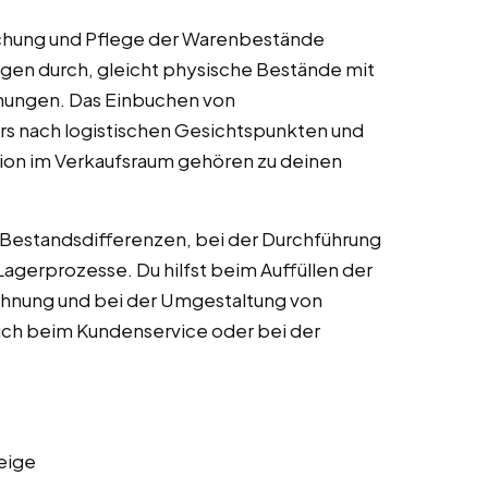
achung und Pflege der Warenbestände
ngen durch, gleicht physische Bestände mit
hungen. Das Einbuchen von
rs nach logistischen Gesichtspunkten und
tion im Verkaufsraum gehören zu deinen
n Bestandsdifferenzen, bei der Durchführung
agerprozesse. Du hilfst beim Auffüllen der
ichnung und bei der Umgestaltung von
auch beim Kundenservice oder bei der
eige